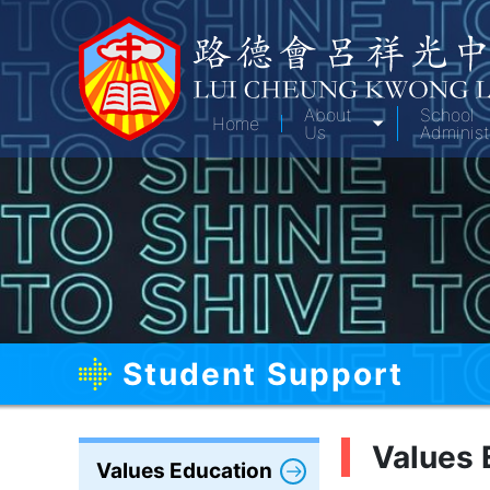
About
School
Home
Us
Administ
Student Support
Values 
Values Education