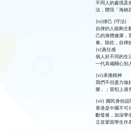
不同人的處境及
法，體現「海納
(iv)律己 (守法)
自律的人能夠主
己的身體健康，
奏。除此，自律
(v)責任感
個人於不同的生
一代具備關心別
(vi)承擔精神
我們不但盡力做
樂」；當犯上過
(vii) 國民身份認
香港是中國不可
斷發展，加深學
立並鞏固學生作