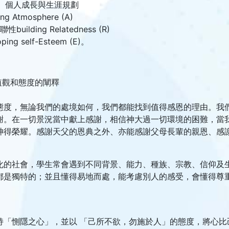
育、個人成長與生涯規劃
g Atmosphere (A)
ilding Relatedness (R)
ng self-Esteem (E)。
值觀和態度的闡釋
態度，無論我們的處境如何，我們都能找到值得感恩的理由。我
謝。在一切景況當中獻上感謝，相信神大過一切環境的困難，當
神得榮耀。感謝天父的恩典之外、亦能感謝父母長輩的親恩、感
化的社會，學生常會遇到不同背景、能力、種族、宗教、信仰及
都是獨特的；並且懂得易地而處，能考慮別人的感受，會懂得尊
持「惻隱之心」，並以 「己所不欲，勿施於人」的態度，將心