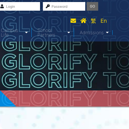
GO
繁
En
Campus
School
Admissions
Life
Partners