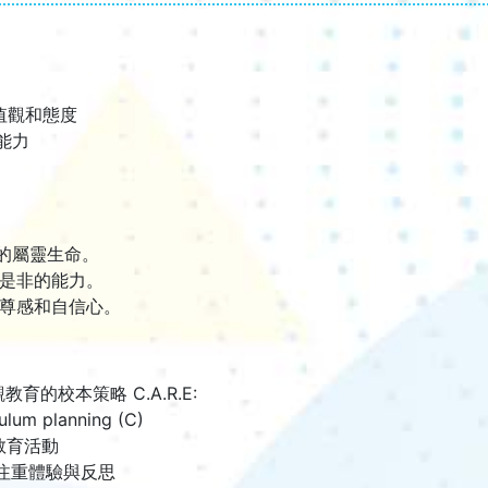
價值觀和態度
斷能力
康的屬靈生命。
辨是非的能力。
自尊感和自信心。
育的校本策略 C.A.R.E:
um planning (C)
值教育活動
，注重體驗與反思