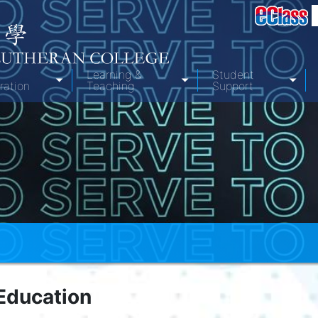
Learning &
Student
ration
Teaching
Support
Education