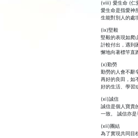
(viii) 愛生命 (仁
愛生命是指愛神
生能對別人的處
(ix)堅毅
堅毅的表現如爬
計較付出，遇到
懈地向著標竿直
(x)勤勞
勤勞的人會不辭
再好的良田，如
好的生活、學習
(xi)誠信
誠信是個人寶貴
一致。 誠信亦
(xii)團結
為了實現共同目