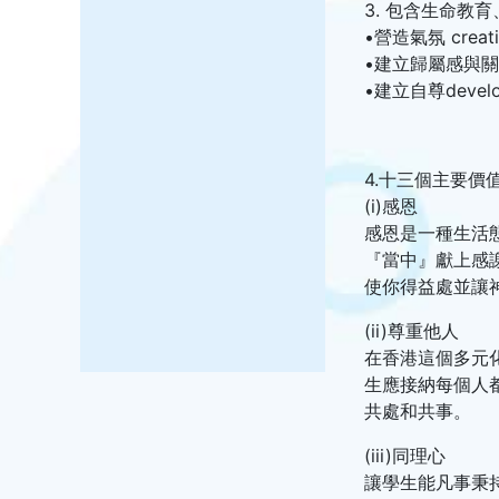
3. 包含生命教
•營造氣氛 creatin
•建立歸屬感與關聯性bu
•建立自尊developi
4.十三個主要價
(i)感恩
感恩是一種生活
『當中』獻上感
使你得益處並讓
(ii)尊重他人
在香港這個多元
生應接納每個人
共處和共事。
(iii)同理心
讓學生能凡事秉