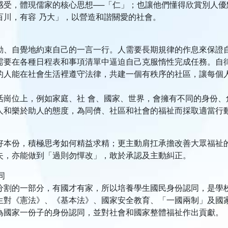
感受，體現儒家的核心思想──「仁」；也讓他們懂得欣賞別人優
百川，有容 乃大」，以營造和諧關愛的社會。
動、自覺地約束自己的一言一行。人需要長期規律的作息來保證
需要在各種日程表和事項清單中逼迫自己克服惰性完成任務。自
的人能在社會生活裡遵守法律，共建一個有秩序的社區，讓每個
活崗位上，例如家庭、社 會、國家、世界，會擁有不同的身份
人和樂於助人的態度，為同儕、社區和社會的福祉而採取適當行
好本份，積極思考如何精益求精；更主動肩扛承擔改善大眾福祉
失，亦能做到「過則勿憚改」，敢於承認及主動糾正。
同
分割的一部分，有國才有家，所以培養學生國民身份認同，是學
生對《憲法》、《基本法》、國家安全教育、「一國兩制」及國
為國家一份子的身份認同，並對社會和國家整體福祉作出貢獻。