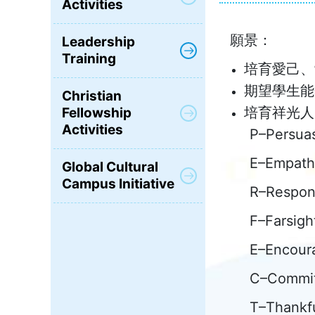
Activities
願景：
Leadership
Training
培育愛己、
期望學生能
Christian
培育祥光人(
Fellowship
Activities
P–Pers
E–Empa
Global Cultural
Campus Initiative
R–Resp
F–Fars
E–Enco
C–Comm
T–Than