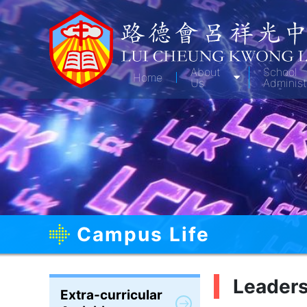
About
School
Home
Us
Administ
Campus Life
Leaders
Extra-curricular