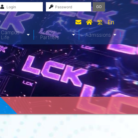
GO
繁
En
Campus
School
Admissions
Life
Partners