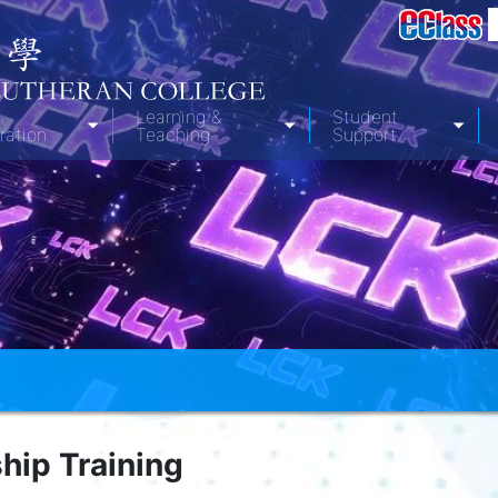
Learning &
Student
ration
Teaching
Support
hip Training