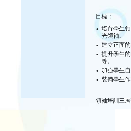
目標：
培育學生領
光領袖。
建立正面的
提升學生的
等。
加強學生自
裝備學生作
領袖培訓三層