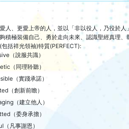
愛人、更愛上帝的人，並以「非以役人，乃役於人
夠積極裝備自己、勇於走向未來、認識聖經真理、
包括祥光領袖)特質(PERFECT):
uasive（說服共識）
thetic（同理聆聽）
onsible（實踐承諾）
ighted（創新前瞻）
uraging（建立他人）
itted（委身承擔）
kful（凡事謝恩）