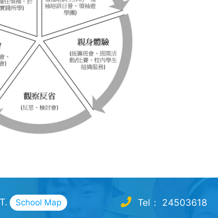
.T.
Tel： 24503618
School Map