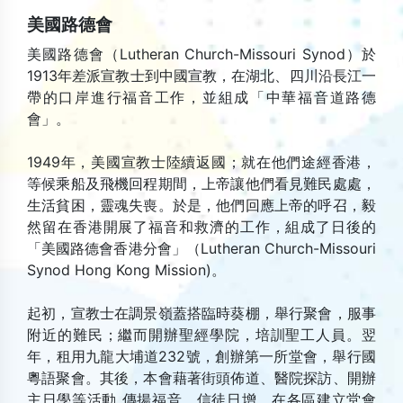
美國路德會
美國路德會（Lutheran Church-Missouri Synod）於
1913年差派宣教士到中國宣教，在湖北、四川沿長江一
帶的口岸進行福音工作，並組成「中華福音道路德
會」。
1949年，美國宣教士陸續返國；就在他們途經香港，
等候乘船及飛機回程期間，上帝讓他們看見難民處處，
生活貧困，靈魂失喪。於是，他們回應上帝的呼召，毅
然留在香港開展了福音和救濟的工作，組成了日後的
「美國路德會香港分會」（Lutheran Church-Missouri
Synod Hong Kong Mission)。
起初，宣教士在調景嶺蓋搭臨時葵棚，舉行聚會，服事
附近的難民；繼而開辦聖經學院，培訓聖工人員。翌
年，租用九龍大埔道232號，創辦第一所堂會，舉行國
粵語聚會。其後，本會藉著街頭佈道、醫院探訪、開辦
主日學等活動 傳揚福音，信徒日增，在各區建立堂會