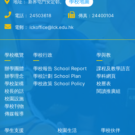
學校地圖
地址： 新界屯門安定邨。
電話： 24503618
傳真：24400104
電郵： lckoffice@lck.edu.hk
學校概覽
學校行政
學與教
辦學團體
學校報告 School Report
課程及教學語言
辧學理念
學校計劃 School Plan
學科網頁
學校架構
學校政策 School Policy
校曆表
校長的話
閱讀推廣組
校園設施
學校刊物
傳媒報導
學生支援
校園生活
學校伙伴