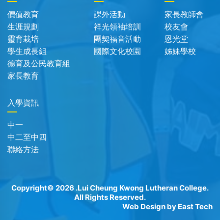
價值教育
課外活動
家長教師會
生涯規劃
祥光領袖培訓
校友會
靈育栽培
團契福音活動
恩光堂
學生成長組
國際文化校園
姊妹學校
德育及公民教育組
家長教育
入學資訊
中一
中二至中四
聯絡方法
Copyright© 2026 .Lui Cheung Kwong Lutheran College.
All Rights Reserved.
Web Design
by
East Tech