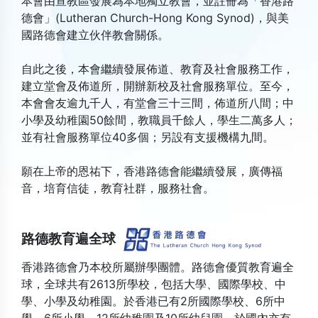
本會由宣教區發展為本地獨立教會，並註冊為「香港路
德會」(Lutheran Church-Hong Kong Synod)，與美
國路德會建立伙伴教會關係。
自此之後，本會繼續發展佈道、教育及社會服務工作，
建立堂會及佈道所，開辦新校及社會服務單位。至今，
本會會友逾九千人，有堂會三十三間，佈道所八間；中
小學及幼稚園50餘間，教職員千餘人，學生二萬多人；
並有社會服務單位40多個；另設有支援機構九間。
願在上帝的恩祐下，香港路德會能繼續發展，廣傳福
音，培育信徒，教育社群，服務社會。
路德教育遍全球
香港路德會乃本校所屬辦學團體。路德會優質教育遍全
球，全球共有2613所學校，包括大學、國際學校、中
學、小學及幼稚園。於香港已有2所國際學校、6所中