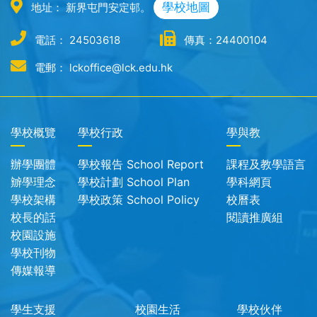
學校地圖
地址： 新界屯門安定邨。
電話： 24503618
傳真：24400104
電郵： lckoffice@lck.edu.hk
學校概覽
學校行政
學與教
辦學團體
學校報告 School Report
課程及教學語言
辧學理念
學校計劃 School Plan
學科網頁
學校架構
學校政策 School Policy
校曆表
校長的話
閱讀推廣組
校園設施
學校刊物
傳媒報導
學生支援
校園生活
學校伙伴