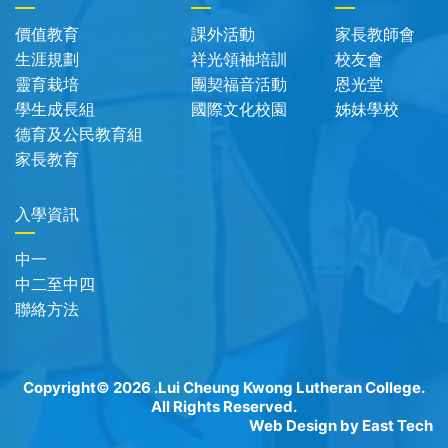
價值教育
課外活動
家長教師會
生涯規劃
祥光領袖培訓
校友會
靈育栽培
團契福音活動
恩光堂
學生成長組
國際文化校園
姊妹學校
德育及公民教育組
家長教育
入學資訊
中一
中二至中四
聯絡方法
Copyright© 2026 .Lui Cheung Kwong Lutheran College.
All Rights Reserved.
Web Design
by
East Tech