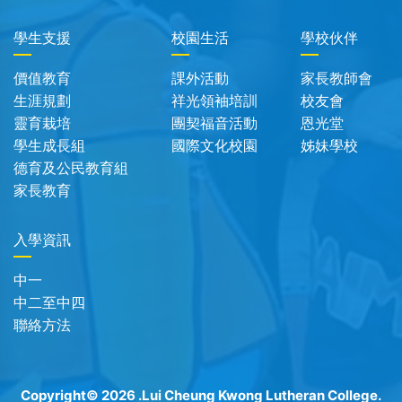
學生支援
校園生活
學校伙伴
價值教育
課外活動
家長教師會
生涯規劃
祥光領袖培訓
校友會
靈育栽培
團契福音活動
恩光堂
學生成長組
國際文化校園
姊妹學校
德育及公民教育組
家長教育
入學資訊
中一
中二至中四
聯絡方法
Copyright© 2026 .Lui Cheung Kwong Lutheran College.