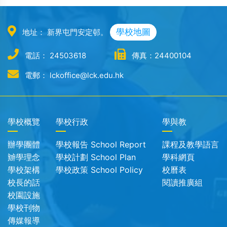
學校地圖
地址： 新界屯門安定邨。
電話： 24503618
傳真：24400104
電郵： lckoffice@lck.edu.hk
學校概覽
學校行政
學與教
辦學團體
學校報告 School Report
課程及教學語言
辧學理念
學校計劃 School Plan
學科網頁
學校架構
學校政策 School Policy
校曆表
校長的話
閱讀推廣組
校園設施
學校刊物
傳媒報導