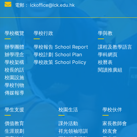
電郵： lckoffice@lck.edu.hk
學校概覽
學校行政
學與教
辦學團體
學校報告 School Report
課程及教學語言
辧學理念
學校計劃 School Plan
學科網頁
學校架構
學校政策 School Policy
校曆表
校長的話
閱讀推廣組
校園設施
學校刊物
傳媒報導
學生支援
校園生活
學校伙伴
價值教育
課外活動
家長教師會
生涯規劃
祥光領袖培訓
校友會