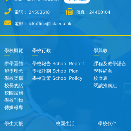
電話： 24503618
傳真：24400104
電郵： lckoffice@lck.edu.hk
學校概覽
學校行政
學與教
辦學團體
學校報告 School Report
課程及教學語言
辧學理念
學校計劃 School Plan
學科網頁
學校架構
學校政策 School Policy
校曆表
校長的話
閱讀推廣組
校園設施
學校刊物
傳媒報導
學生支援
校園生活
學校伙伴