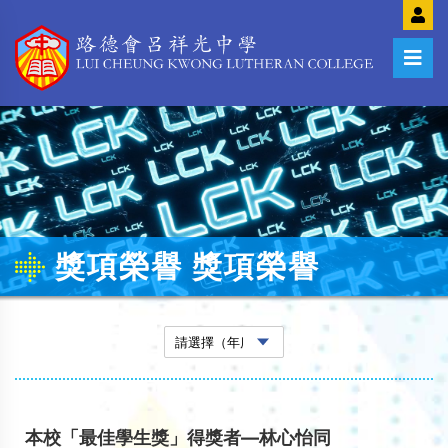
獎項榮譽 獎項榮譽
本校「最佳學生獎」得獎者—林心怡同