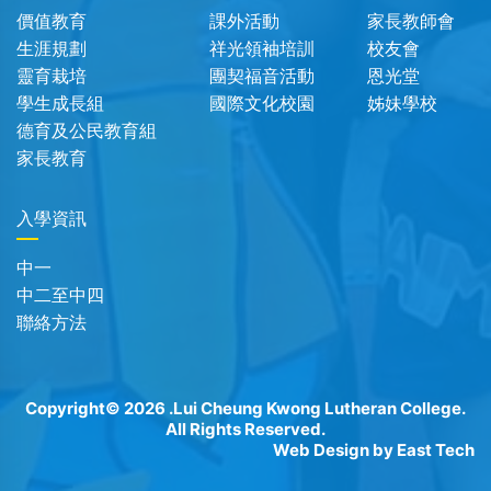
價值教育
課外活動
家長教師會
生涯規劃
祥光領袖培訓
校友會
靈育栽培
團契福音活動
恩光堂
學生成長組
國際文化校園
姊妹學校
德育及公民教育組
家長教育
入學資訊
中一
中二至中四
聯絡方法
Copyright© 2026 .Lui Cheung Kwong Lutheran College.
All Rights Reserved.
Web Design
by
East Tech