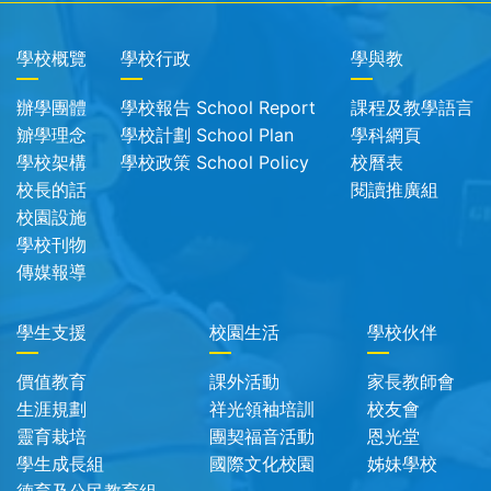
學校概覽
學校行政
學與教
辦學團體
學校報告 School Report
課程及教學語言
辧學理念
學校計劃 School Plan
學科網頁
學校架構
學校政策 School Policy
校曆表
校長的話
閱讀推廣組
校園設施
學校刊物
傳媒報導
學生支援
校園生活
學校伙伴
價值教育
課外活動
家長教師會
生涯規劃
祥光領袖培訓
校友會
靈育栽培
團契福音活動
恩光堂
學生成長組
國際文化校園
姊妹學校
德育及公民教育組