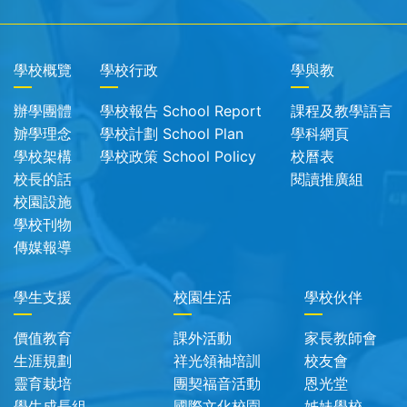
學校概覽
學校行政
學與教
辦學團體
學校報告 School Report
課程及教學語言
辧學理念
學校計劃 School Plan
學科網頁
學校架構
學校政策 School Policy
校曆表
校長的話
閱讀推廣組
校園設施
學校刊物
傳媒報導
學生支援
校園生活
學校伙伴
價值教育
課外活動
家長教師會
生涯規劃
祥光領袖培訓
校友會
靈育栽培
團契福音活動
恩光堂
學生成長組
國際文化校園
姊妹學校