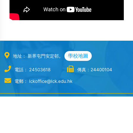
學校地圖
地址： 新界屯門安定邨。
電話： 24503618
傳真：24400104
電郵： lckoffice@lck.edu.hk
學校概覽
學校行政
學與教
辦學團體
學校報告 School Report
課程及教學語言
辧學理念
學校計劃 School Plan
學科網頁